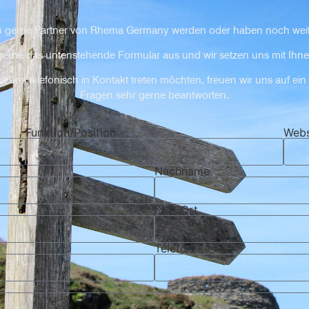
 gerne Partner von Rhema Germany werden oder haben noch wei
 gerne das untenstehende Formular aus und wir setzen uns mit Ihne
uns telefonisch in Kontakt treten möchten, freuen wir uns auf ein
Fragen sehr gerne beantworten.
Funktion/Position
Webs
Nachname
PLZ, Ort
Telefon