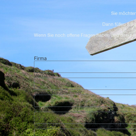
Sie möchten
Dann füllen Sie
Wenn Sie noch offene Fragen haben und direkt mit 
Firma
Vorname
Straße, Hausnummer
E-Mail
Nachricht